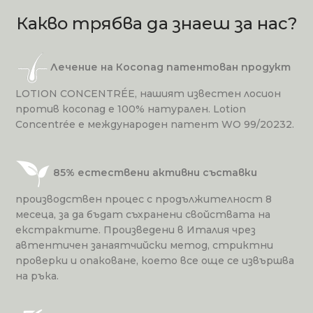
Какво трябва да знаеш за нас?
Лечение на Косопад патентован продукт
LOTION CONCENTRÉE, нашият известен лосион
против косопад е 100% натурален. Lotion
Concentrée е международен патент WO 99/20232.
85% естествени активни съставки
производствен процес с продължителност 8
месеца, за да бъдат съхранени свойствата на
екстрактите. Произведени в Италия чрез
автентичен занаятчийски метод, стриктни
проверки и опаковане, което все още се извършва
на ръка.