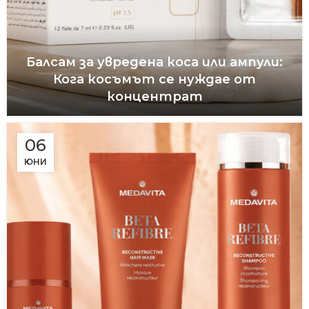
Балсам за увредена коса или ампули:
Кога косъмът се нуждае от
концентрат
06
ЮНИ