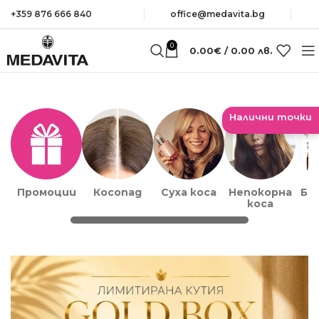
+359 876 666 840
оffice@medavita.bg
0
0.00
€
/ 0.00 лв.
Налични точки
Промоции
Косопад
Суха коса
Непокорна
Бо
коса