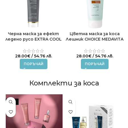
Черна маска за ефект
Цветна маска за коса
ледено русо EXTRA COOL
Лешник CHOICE MEDAVITA
BLONDE MEDAVITA 150мл.
200 ml
28.00
€
/ 54.76 лв.
28.00
€
/ 54.76 лв.
ПОРЪЧАЙ
ПОРЪЧАЙ
Комплекти за коса
-18%