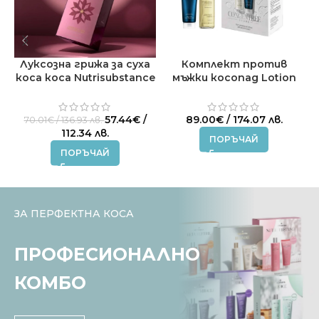
Луксозна грижа за суха
Комплект против
коса коса Nutrisubstance
мъжки косопад Lotion
Medavita
Concentree Medavita
Original
57.44
€
/
89.00
€
/ 174.07 лв.
70.01
€
/ 136.93 лв.
price
Текущата
112.34 лв.
ПОРЪЧАЙ
was:
цена
ПОРЪЧАЙ
70.01€
е:
/
57.44€
136.93 лв..
/
112.34 лв..
ЗА ПЕРФЕКТНА КОСА
ПРОФЕСИОНАЛНО
КОМБО