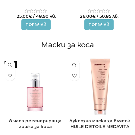
ml.
250 мл.
25.00
€
/ 48.90 лв.
26.00
€
/ 50.85 лв.
ПОРЪЧАЙ
ПОРЪЧАЙ
Маски за коса
-8%
8 часа регенерираща
Луксозна маска за блясък
грижа за коса
HUILE D’ETOILE MEDAVITA
Nutrisubstance MEDAVITA
150 ml.