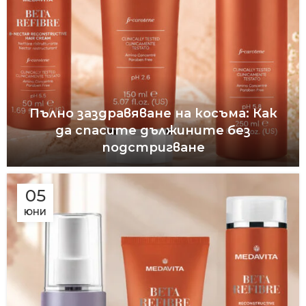
Пълно заздравяване на косъма: Как
да спасите дължините без
подстригване
05
ЮНИ