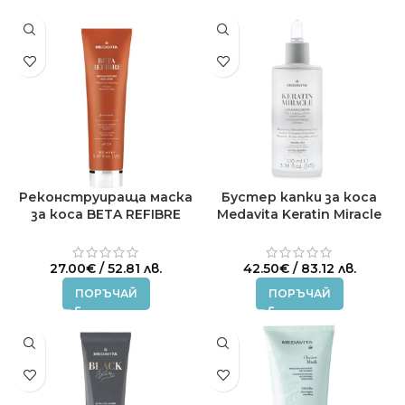
Реконструираща маска
Бустер капки за коса
за коса BETA REFIBRE
Medavita Keratin Miracle
MEDAVITA 150 ml.
Magic Drops 100мл.
27.00
€
/ 52.81 лв.
42.50
€
/ 83.12 лв.
ПОРЪЧАЙ
ПОРЪЧАЙ