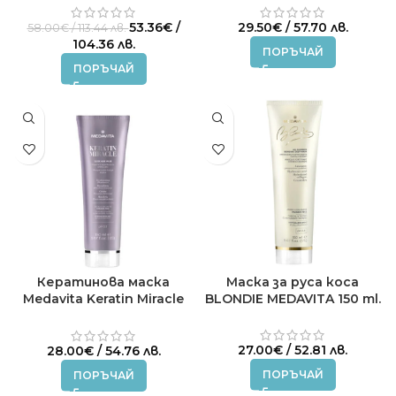
100 мл.
Original
53.36
€
/
29.50
€
/ 57.70 лв.
58.00
€
/ 113.44 лв.
price
Текущата
104.36 лв.
ПОРЪЧАЙ
was:
цена
ПОРЪЧАЙ
58.00€
е:
/
53.36€
113.44 лв..
/
104.36 лв..
Кератинова маска
Маска за руса коса
Medavita Keratin Miracle
BLONDIE MEDAVITA 150 ml.
150 мл.
27.00
€
/ 52.81 лв.
28.00
€
/ 54.76 лв.
ПОРЪЧАЙ
ПОРЪЧАЙ