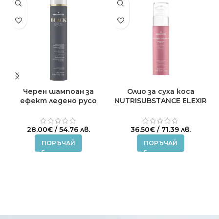
Черен шампоан за
Олио за суха коса
ефект ледено русо
NUTRISUBSTANCE ELEXIR
EXTRA COOL BLONDE
MEDAVITA 50 ml.
250мл.
28.00
€
/ 54.76 лв.
36.50
€
/ 71.39 лв.
ПОРЪЧАЙ
ПОРЪЧАЙ