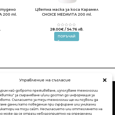
Студено
Цветна маска за коса Карамел
 200 ml.
CHOICE MEDAVITA 200 ml.
.
28.00
€
/ 54.76 лв.
ПОРЪЧАЙ
АВО НА ВРЪЩАНЕ
Управление на съгласие
гурим най-доброто преживяване, използваме технологии
квитки" за съхраняване и/или достъп до информация за
ото. Съгласието за тези технологии ще ни позволи да
ме данни като поведение при сърфиране или уникални
катори на този сайт. Несъгласието или оттеглянето на
гр. София, България
о може да се отрази неблагоприятно на определени