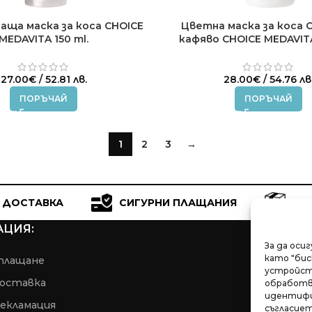
аща маска за коса CHOICE
Цветна маска за коса 
MEDAVITA 150 ml.
кафяво CHOICE MEDAVITA
27.00
€
/ 52.81 лв.
28.00
€
/ 54.76 лв
ПОРЪЧАЙ
ПОРЪЧАЙ
1
2
3
→
 ДОСТАВКА
СИГУРНИ ПЛАЩАНИЯ
ПР
ЦИЯ:
За да оси
като "бис
плащане
устройств
доставка
обработва
идентифи
рекламация
съгласиет