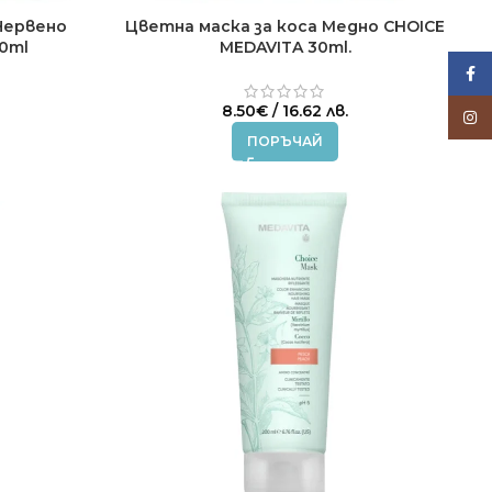
Червено
Цветна маска за коса Медно CHOICE
0ml
MEDAVITA 30ml.
Face
8.50
€
/ 16.62 лв.
Inst
ПОРЪЧАЙ