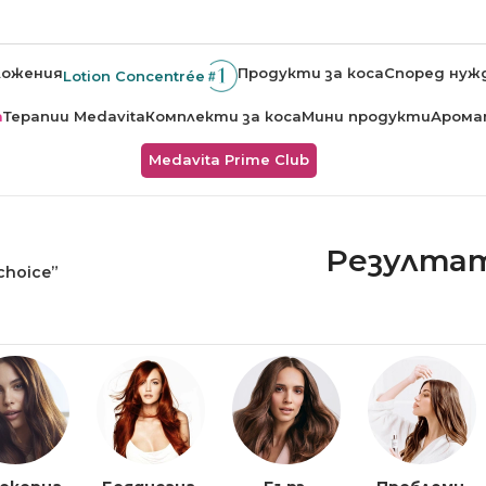
ложения
Продукти за коса
Според нуж
Lotion Concentrée
а
Терапии Medavita
Комплекти за коса
Мини продукти
Арома
Medavita Prime Club
Резултат
hoice”