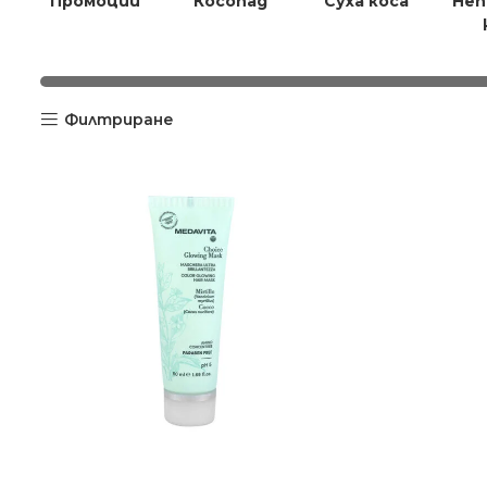
Промоции
Косопад
Суха коса
Неп
Филтриране