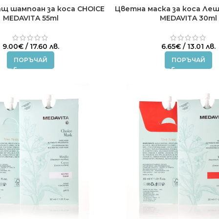
щ шампоан за коса CHOICE
Цветна маска за коса Леш
MEDAVITA 55ml
MEDAVITA 30ml
9.00
€
/ 17.60 лв.
6.65
€
/ 13.01 лв.
ПОРЪЧАЙ
ПОРЪЧАЙ