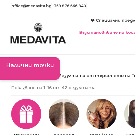
оffice@medavita.bg
+359 876 666 840
❤️ Специални пред
Възстановяване на кос
Налични точки
Начало
Магазин
Резултати от търсенето на “c
Sorted
Показване на 1–16 от 42 резултата
by
average
rating