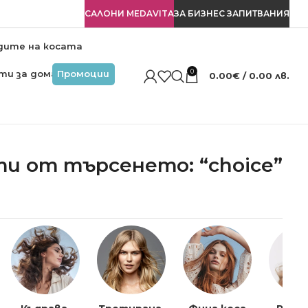
САЛОНИ MEDAVITA
ЗА БИЗНЕС ЗАПИТВАНИЯ
дите на косата
0
ти за дома
Промоции
0.00
€
/ 0.00 лв.
и от търсенето: “choice”