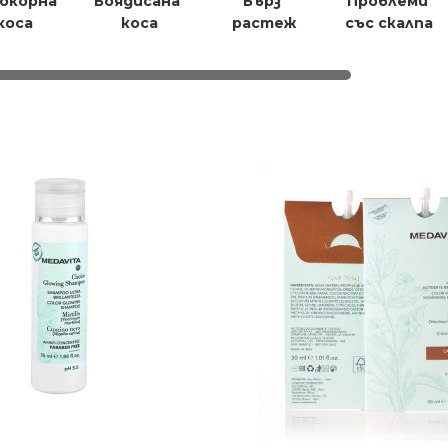
окорна 
Боядисана 
Бърз 
Проблеми 
коса
коса
растеж
със скалпа