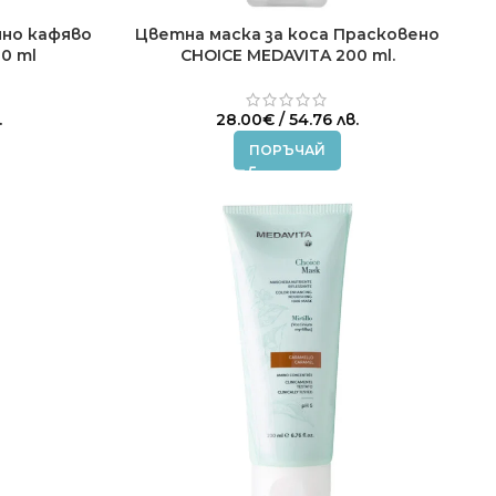
мно кафяво
Цветна маска за коса Прасковено
0 ml
CHOICE MEDAVITA 200 ml.
.
28.00
€
/ 54.76 лв.
ПОРЪЧАЙ