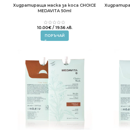
Хидратираща маска за коса CHOICE
Хидратира
MEDAVITA 50ml
10.00
€
/ 19.56 лв.
ПОРЪЧАЙ