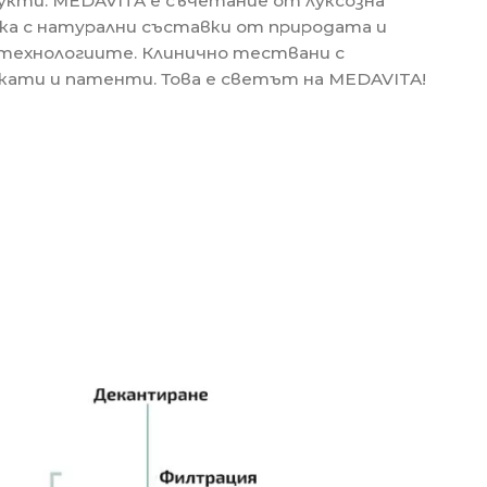
дукти. MEDAVITA е съчетание от луксозна
ка с натурални съставки от природата и
 технологиите. Клинично тествани с
ати и патенти. Това е светът на MEDAVITA!