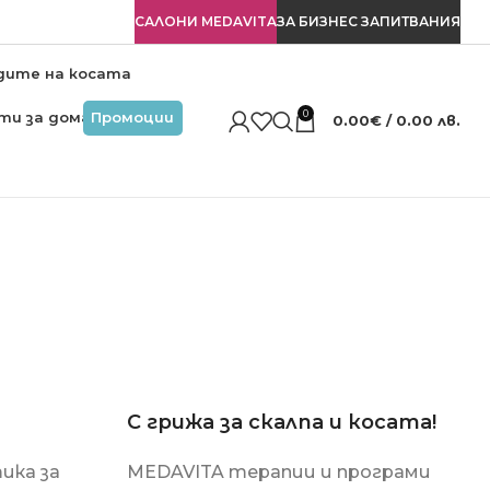
САЛОНИ MEDAVITA
ЗА БИЗНЕС ЗАПИТВАНИЯ
дите на косата
0
ти за дома
Промоции
0.00
€
/ 0.00 лв.
С грижа за скалпа и косата!
ика за
MEDAVITA терапии и програми