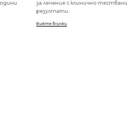
години
за лечение с клинично тествани
резултати.
Вижте всички