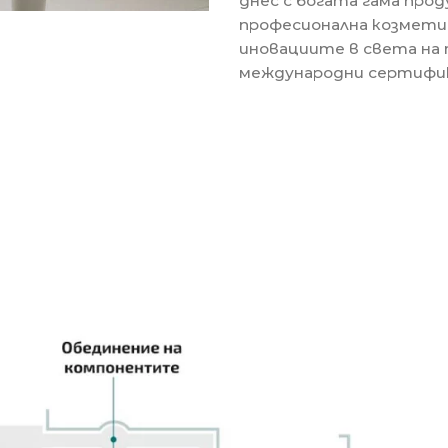
днес с богата гама про
професионална козмети
иновациите в света на
международни сертифик