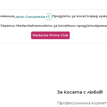
ложения
Продукти за коса
Според нуж
Lotion Concentrée
а
Терапии Medavita
Комплекти за коса
Мини продукти
Арома
Medavita Prime Club
За косата с любов!
Професионална козмет