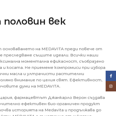
 половин век
т основаването на MEDAVITA преди повече от
още преследваме същите идеали. Всички наши
ксимална моментална ефикасност, съобразено
а и косата. Не приемеме компромиси при избора
рични масла и ултрачисти растителни
Face
голямо внимание по целия свят. Ефективност,
лючовите думи на MEDAVITA.
Inst
йцария, фармацевтът Джанкарло Верон създава
ключително ефективен био-органичен продукт
апочва историята на Medavita и продължава до