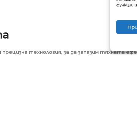
функции 
Пр
та
прецизна технология, за да запазим тяхната ефе
от нашите специалисти. Качеството на всеки еди
 ДОСТАВКА
СИГУРНИ ПЛАЩАНИЯ
ПР
ЦИЯ:
плащане
доставка