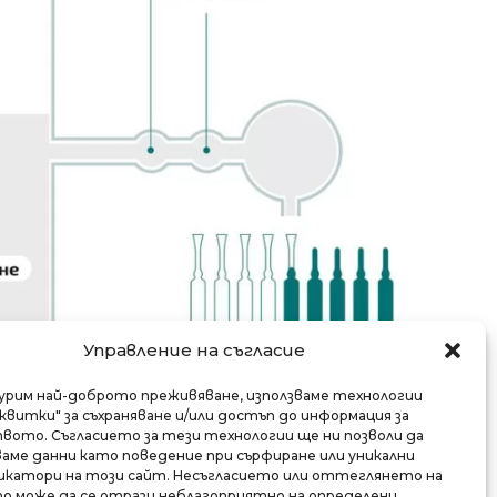
Управление на съгласие
гурим най-доброто преживяване, използваме технологии
квитки" за съхраняване и/или достъп до информация за
ото. Съгласието за тези технологии ще ни позволи да
ме данни като поведение при сърфиране или уникални
катори на този сайт. Несъгласието или оттеглянето на
о може да се отрази неблагоприятно на определени