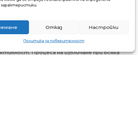
и характеристики.
иемане
Отказ
Настройки
Политика за поверителност
ктивност. Процеса на извличане при всяка
н продукт е винаги еднакво и гарантирано!
АВО НА ВРЪЩАНЕ
гр. София, България