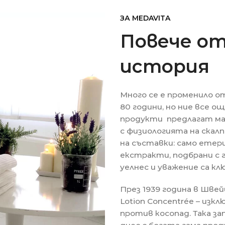
ЗА MEDAVITA
Повече от
история
Много се е променило о
80 години, но ние все 
продукти предлагат ма
с физиологията на скалп
на съставки: само ете
екстракти, подбрани с 
уелнес и уважение са к
През 1939 година в Шве
Lotion Concentrée – из
против косопад. Така з