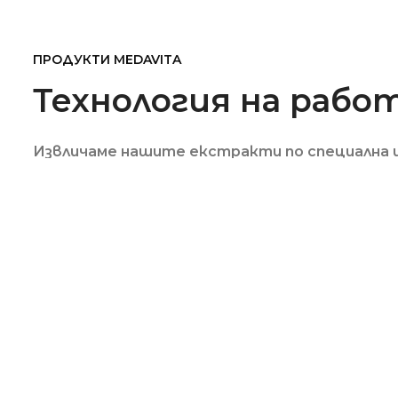
ПРОДУКТИ MEDAVITA
Технология на рабо
Извличаме нашите екстракти по специална и 
партида трае 55 дни и се следи внимателно 
БЕЗПЛАТНА
ЗА КЛИЕНТА:
ИНФОРМА
За нас
Методи за 
За контакти
Условия за 