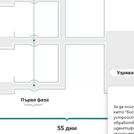
За да оси
като "бис
устройств
обработва
идентифи
съгласиет