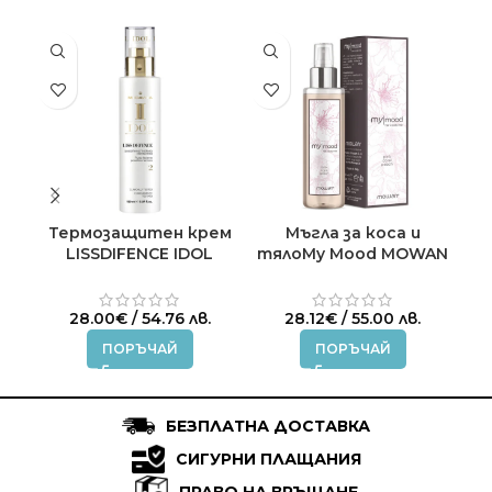
Термозащитен крем
Мъгла за коса и
С
LISSDIFENCE IDOL
тялоMy Mood MOWAN
MEDAVITA 150 ml.
100 ml.
D’
28.00
€
/ 54.76 лв.
28.12
€
/ 55.00 лв.
ПОРЪЧАЙ
ПОРЪЧАЙ
БЕЗПЛАТНА ДОСТАВКА
СИГУРНИ ПЛАЩАНИЯ