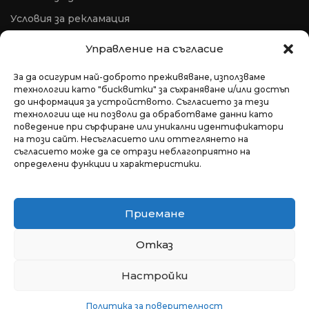
Условия за рекламация
ОРС
Управление на съгласие
За да осигурим най-доброто преживяване, използваме
технологии като "бисквитки" за съхраняване и/или достъп
до информация за устройството. Съгласието за тези
технологии ще ни позволи да обработваме данни като
поведение при сърфиране или уникални идентификатори
на този сайт. Несъгласието или оттеглянето на
съгласието може да се отрази неблагоприятно на
определени функции и характеристики.
гр. София, България
+359 876 666 840
Приемане
office@medavita.bg
Отказ
© Професионална козметика MEDAVITA | 2022,
Всички права запазени.
Настройки
Anti-frizz
Магазин, създаден с ❤️ от
MarmaLAB
Политика за поверителност
кератинов