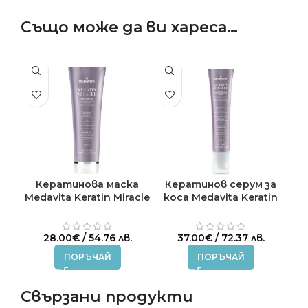
Също може да ви хареса…
Кератинова маска
Кератинов серум за
Medavita Keratin Miracle
коса Medavita Keratin
150 мл.
Miracle 75мл.
28.00
€
/ 54.76 лв.
37.00
€
/ 72.37 лв.
ПОРЪЧАЙ
ПОРЪЧАЙ
Свързани продукти