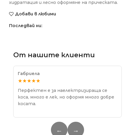
хидратация и лесно оформяне на прическата.
Добави в любими
Последвай ни:
От нашите клиенти
Габриела
Мил
★★★★★
★
Перфектен е за наелектризираща се
Без
коса, много е лек, но оформя много добре
косата.
←
→