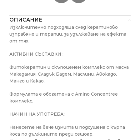
ОПИСАНИЕ
Изключително подходяща след кератиново
изправяне и терапии, за удължаване на ефекта
от тях.
АКТИВНИ СЪСТАВКИ :
Фитокератин и скъпоценен комплекс от масла
Макадамия, Сладък Бадем, Маслини, Авокадо,
Манго и Какао.
Формулата е обогатена с Amino Concentree
комплекс.
НАЧИН НА УПОТРЕБА:
Нанесете на вече измита и подсушена с кърпа
коса по дължините преди сешоар.