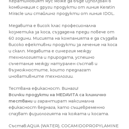
Кератиновият мус може да бъде използван в
комбинация с други продукти от линия Keratin
Miracle или стайлинг продукти от линия IDOL.
Медавита е висок клас професионална
козметика за коса, създадена преди повече от
60 години. Мисията на компанията е да създава
високо ефективни продукти за лечение на коса
и скалп. Медавита е синергия между
технологията и природата, успешно
съчетание между натурален състав и
възможностите, които предлагат
иновативните технологии.
Тествана ефикасност. Винаги!
Всички продукти на MEDAVITA са клинично
тествани
и гарантират максимална
ефикасност веднага, като същевременно
спазват физиологията на кожата и косата.
Състав:AQUA (WATER), COCAMIDOPROPYLAMINE