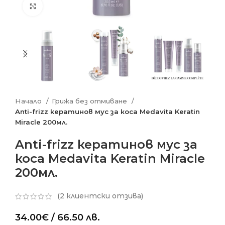
Click to enlarge
Начало
Грижа без отмиване
Anti-frizz кератинов мус за коса Medavita Keratin
Miracle 200мл.
Anti-frizz кератинов мус за
коса Medavita Keratin Miracle
200мл.
(
2
клиентски отзива)
34.00
€
/ 66.50 лв.