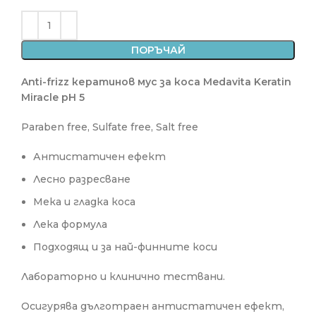
ПОРЪЧАЙ
Anti-frizz кератинов мус за коса Medavita Keratin
Miracle pH 5
Paraben free, Sulfate free, Salt free
Антистатичен ефект
Лесно разресване
Мека и гладка коса
Лека формула
Подходящ и за най-финните коси
Лабораторно и клинично тествани.
Осигурява дълготраен антистатичен ефект,