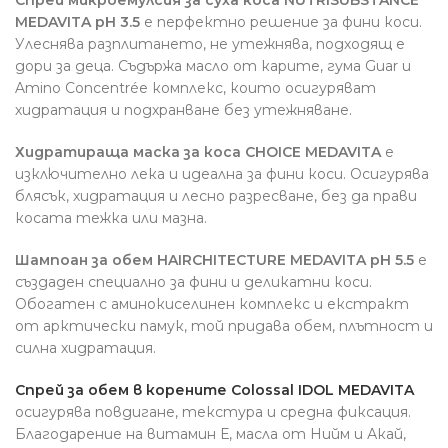
MEDAVITA pH 3.5
е перфектно решение за фини коси.
Улеснява разплитането, не утежнява, подходящ е
дори за деца. Съдържа масло от карите, гума Guar и
Amino Concentrée комплекс, които осигуряват
хидратация и подхранване без утежняване.
Хидратираща маска за коса CHOICE MEDAVITA
е
изключително лека и идеална за фини коси. Осигурява
блясък, хидратация и лесно разресване, без да прави
косата тежка или мазна.
Шампоан за обем HAIRCHITECTURE MEDAVITA pH 5.5
е
създаден специално за фини и деликатни коси.
Обогатен с аминокиселинен комплекс и екстракт
от арктически памук, той придава обем, плътност и
силна хидратация.
Спрей за обем в корените Colossal IDOL MEDAVITA
осигурява повдигане, текстура и средна фиксация.
Благодарение на витамин Е, масла от Нийм и Акай,