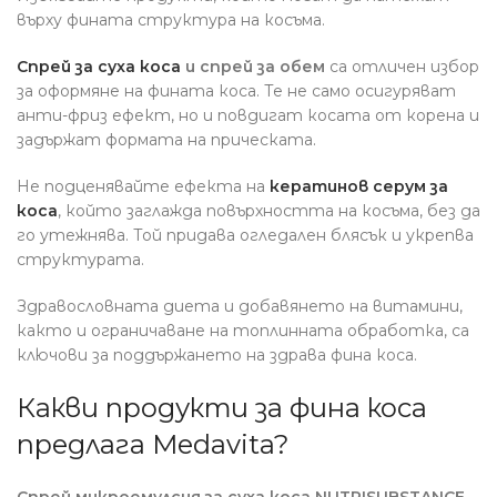
върху фината структура на косъма.
Спрей за суха коса
и спрей за обем
са отличен избор
за оформяне на фината коса. Те не само осигуряват
анти-фриз ефект, но и повдигат косата от корена и
задържат формата на прическата.
Не подценявайте ефекта на
кератинов серум за
коса
, който заглажда повърхността на косъма, без да
го утежнява. Той придава огледален блясък и укрепва
структурата.
Здравословната диета и добавянето на витамини,
както и ограничаване на топлинната обработка, са
ключови за поддържането на здрава фина коса.
Какви продукти за фина коса
предлага Medavita?
Спрей микроемулсия за суха коса NUTRISUBSTANCE