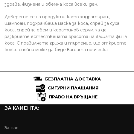
здрава, жизнена и обемна коса всеки ден.
Доверете се на продукти като хидратиращ
шампоан, подхранваща маска за коса, спрей за суха
коса, спрей за обем и кератинов серум, за да
разкриете естествената красота на вашата фина
коса. С правилната грижа и търпение, ще откриете
колко сияйна може да бъде вашата прическа.
БЕЗПЛАТНА ДОСТАВКА
СИГУРНИ ПЛАЩАНИЯ
ПРАВО НА ВРЪЩАНЕ
ЗА КЛИЕНТА:
За нас