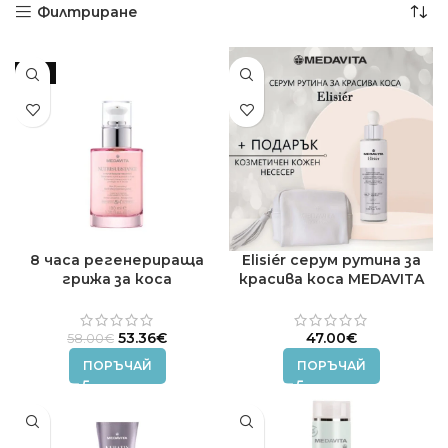
Филтриране
-8%
8 часа регенерираща
Elisiér серум рутина за
грижа за коса
красива коса MEDAVITA
Nutrisubstance MEDAVITA
50 мл.
100 мл.
Original
Текущата
53.36
€
47.00
€
58.00
€
price
цена
ПОРЪЧАЙ
ПОРЪЧАЙ
was:
е:
58.00€.
53.36€.