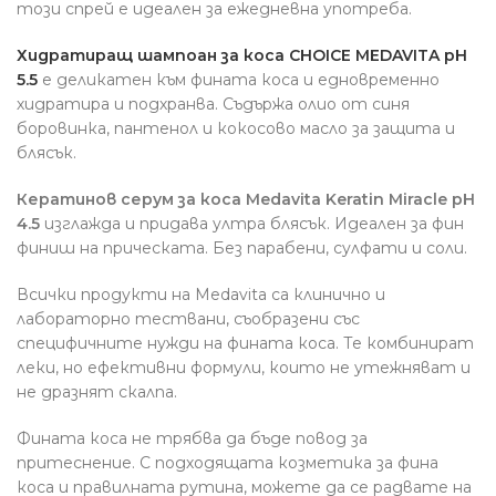
този спрей е идеален за ежедневна употреба.
Хидратиращ шампоан за коса CHOICE MEDAVITA pH
5.5
е деликатен към фината коса и едновременно
хидратира и подхранва. Съдържа олио от синя
боровинка, пантенол и кокосово масло за защита и
блясък.
Кератинов серум за коса Medavita Keratin Miracle pH
4.5
изглажда и придава ултра блясък. Идеален за фин
финиш на прическата. Без парабени, сулфати и соли.
Всички продукти на Medavita са клинично и
лабораторно тествани, съобразени със
специфичните нужди на фината коса. Те комбинират
леки, но ефективни формули, които не утежняват и
не дразнят скалпа.
Фината коса не трябва да бъде повод за
притеснение. С подходящата козметика за фина
коса и правилната рутина, можете да се радвате на