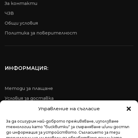
За контакти
ЧЗВ
Общи условия
Пoлитика за поверителност
ИНФОРМАЦИЯ:
Методи за плащане
Условия за доставка
Условия за рекламация
Управление на съгласие
ОРС
За да осигурим най-доброто преживяване, използваме
технологии като "бисквитки" за съхраняване и/или достъп
до информация за устройството. Съгласието за тези
технологии ще ни позволи да обработваме данни като