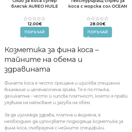
Олио за коса супер
Текстуриращ спрей за
блясък AUREO HUILE
коса с морска сол OCEAN
D’ETOILE MEDAVITA 15 ml
IDOL MEDAVITA 150 ml.
12.00
€
28.00
€
ПОРЪЧАЙ
ПОРЪЧАЙ
Козметика за фина коса –
тайните на обема и
здравината
Фината коса е често срещана и изисква специално
внимание и целенасочена грижа. Тя е по-тънка,
деликатна - често ѝ липсва плътност, което я прави
уязвима на накъсване и загуба на обем.
За да изглежда здрава, плътна и жизнена, е
необходимо да използвате подходяща козметика за
фина коса, съобразена с нейните специфики.