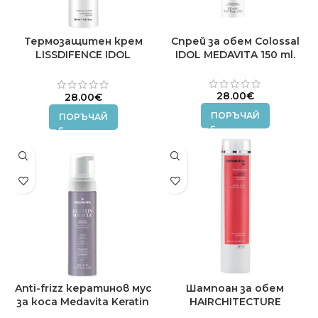
Термозащитен крем
Спрей за обем Colossal
LISSDIFENCE IDOL
IDOL MEDAVITA 150 ml.
MEDAVITA 150 ml.
28.00
€
28.00
€
ПОРЪЧАЙ
ПОРЪЧАЙ
Anti-frizz кератинов мус
Шампоан за обем
за коса Medavita Keratin
HAIRCHITECTURE
Miracle 200мл.
MEDAVITA 250 ml.