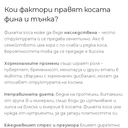
Кои фактори правят косата
фина и тънка?
Фината коса може да бъде
наследствена
– често
структурата ѝ се предава генетично. Ако в
семейството има хора с по-слаба и рядка коса,
вероятността това да се предаде е висока.
Хормоналните промени
също играят роля –
пубертет, бременност, менопауза и други етапи в
живота, свързани с хормонален дисбаланс, могат да
отслабят структурата на косъма.
Неправилната диета
, бедна на протеини, витамини
от група B и минерали, също води до изтъняване и
липса на блясък и енергия в косата. Фината коса има
нужда от нутриенти, за да запази плътността си.
Ежедневният стрес и преумора
влияят директно