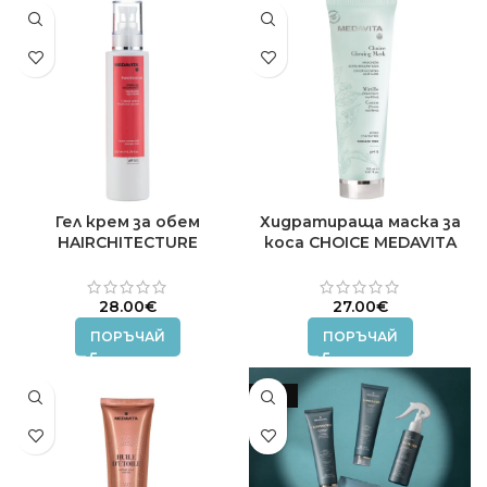
Гел крем за обем
Хидратираща маска за
HAIRCHITECTURE
коса CHOICE MEDAVITA
MEDAVITA 200 ml.
150 ml.
28.00
€
27.00
€
ПОРЪЧАЙ
ПОРЪЧАЙ
-18%