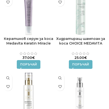
Кератинов серум за коса
Хидратиращ шампоан за
Medavita Keratin Miracle
коса CHOICE MEDAVITA
75мл.
250 ml.
37.00
€
25.00
€
ПОРЪЧАЙ
ПОРЪЧАЙ