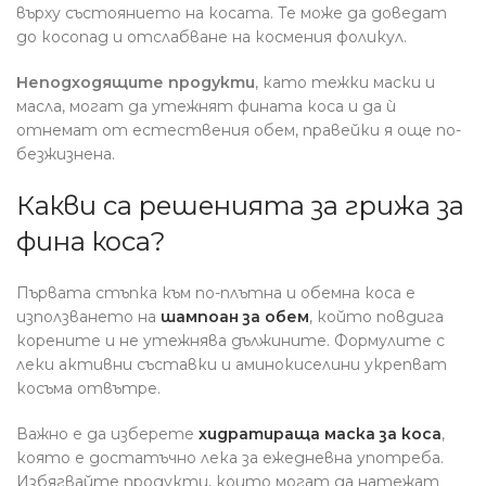
върху състоянието на косата. Те може да доведат
до косопад и отслабване на космения фоликул.
Неподходящите продукти
, като тежки маски и
масла, могат да утежнят фината коса и да ѝ
отнемат от естествения обем, правейки я още по-
безжизнена.
Какви са решенията за грижа за
фина коса?
Първата стъпка към по-плътна и обемна коса е
използването на
шампоан за обем
, който повдига
корените и не утежнява дължините. Формулите с
леки активни съставки и аминокиселини укрепват
косъма отвътре.
Важно е да изберете
хидратираща маска за коса
,
която е достатъчно лека за ежедневна употреба.
Избягвайте продукти, които могат да натежат