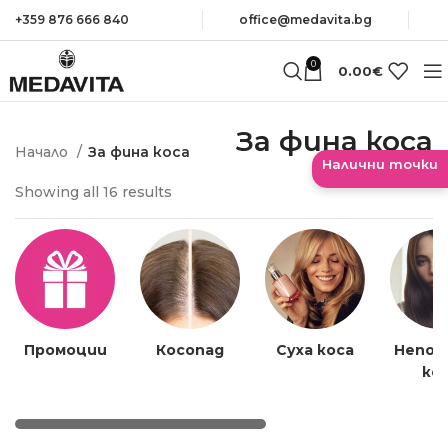
+359 876 666 840
оffice@medavita.bg
0
0.00
€
За фина коса
Начало
За фина коса
Налични точки
Sorted
Showing all 16 results
by
average
rating
Промоции
Косопад
Суха коса
Непок
ко