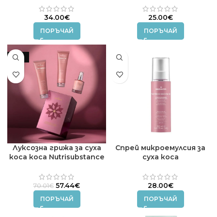
34.00
€
25.00
€
ПОРЪЧАЙ
ПОРЪЧАЙ
-18%
Луксозна грижа за суха
Спрей микроемулсия за
коса коса Nutrisubstance
суха коса
Medavita
NUTRISUBSTANCE
MEDAVITA 150 ml.
Original
Текущата
57.44
€
28.00
€
70.01
€
price
цена
ПОРЪЧАЙ
ПОРЪЧАЙ
was:
е:
70.01€.
57.44€.