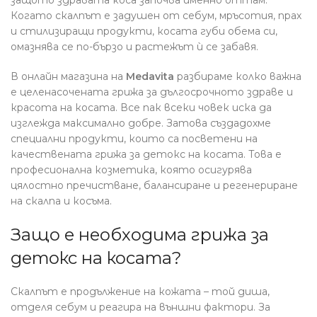
Когато скалпът е задушен от себум, мръсотия, прах
и стилизиращи продукти, косата губи обема си,
омазнява се по-бързо и растежът ѝ се забавя.
В онлайн магазина на
Medavita
разбираме колко важна
е целенасочената грижа за дългосрочното здраве и
красота на косата. Все пак всеки човек иска да
изглежда максимално добре. Затова създадохме
специални продукти, които са посветени на
качествената грижа за детокс на косата. Това е
професионална козметика, която осигурява
цялостно пречистване, балансиране и регенериране
на скалпа и косъма.
Защо е необходима грижа за
детокс на косата?
Скалпът е продължение на кожата – той диша,
отделя себум и реагира на външни фактори. За