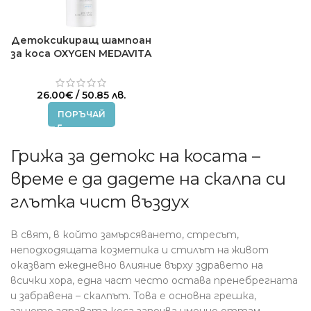
Детоксикиращ шампоан
за коса OXYGEN MEDAVITA
250 ml.
26.00
€
/ 50.85 лв.
ПОРЪЧАЙ
Грижа за детокс на косата –
време е да дадете на скалпа си
глътка чист въздух
В свят, в който замърсяването, стресът,
неподходящата козметика и стилът на живот
оказват ежедневно влияние върху здравето на
всички хора, една част често остава пренебрегната
и забравена – скалпът. Това е основна грешка,
защото здравата коса започва именно оттам.