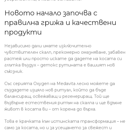
Новото начало започва с
правилна грижа и качествени
продукти
Независимо дали имате изключително
чувствителен скалп, прекомерно омазняване, забавен
растеж или просто искате да дадете на косата си
глътка въздух – детокс рутината е вашият нов
съюзник.
Със серията Oxygen на Medavita лесно можете да
създадете изцяло нов ритуал, който да бъде
балансиращ, освежаващ и регенериращ. Той ще
възвърне естествения ритъм на скалпа и ще вдъхне
живот в косата ви – от корена до върха.
Това е крачката към истинската трансформация – не
само за косата, но и за усещането за свежест и