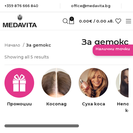
+359 876 666 840
оffice@medavita.bg
0
0.00
€
/ 0.00 лв.
За детокс
Начало
За детокс
Налични точки
Sorted
Showing all 5 results
by
average
rating
Промоции
Косопад
Суха коса
Непок
ко