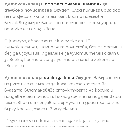
Детоксикиращ и
професионален шампоан
за
дълбоко почистване Oxygen.
След пилинга идва ред
на професионалния шампоан, който премахва
всякакви замърсявания, остатъци от стилизиращи
продукти и омазняване.
С формула, обогатена с комплекс от 10
аминокиселини, шампоанът почиства, без да дразни и
без да изсушава. Идеален е за чувствителен скалп и
за всеки, който иска да усети истинска лекота и
свежест.
Детоксикираща
маска за коса
Oxygen
. Завършекът
на рутината е маска за коса, която запечатва
влагата, възстановява структурата на косъма и
придава еластичност. Благодарение на подхранващи
съставки и интензивна формула, тя действа както
върху косъма, така и върху скалпа.
Резултатът е коса, която изглежда и се усеща
като след професионално третиране.