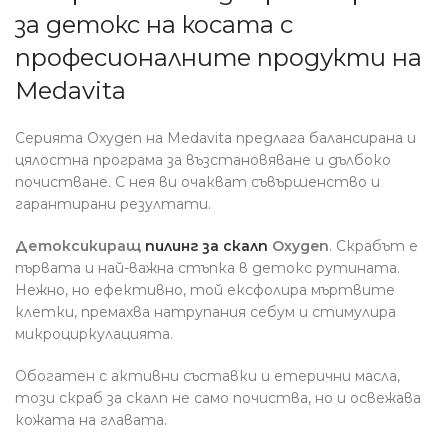
за детокс на косата с
професионалните продукти на
Medavita
Серията Oxygen на Medavita предлага балансирана и
цялостна програма за възстановяване и дълбоко
почистване. С нея ви очакват съвършенство и
гарантирани резултати.
Детоксикиращ
пилинг за скалп
Oxygen
. Скрабът е
първата и най-важна стъпка в детокс рутината.
Нежно, но ефективно, той ексфолира мъртвите
клетки, премахва натрупания себум и стимулира
микроциркулацията.
Обогатен с активни съставки и етерични масла,
този скраб за скалп не само почиства, но и освежава
кожата на главата.