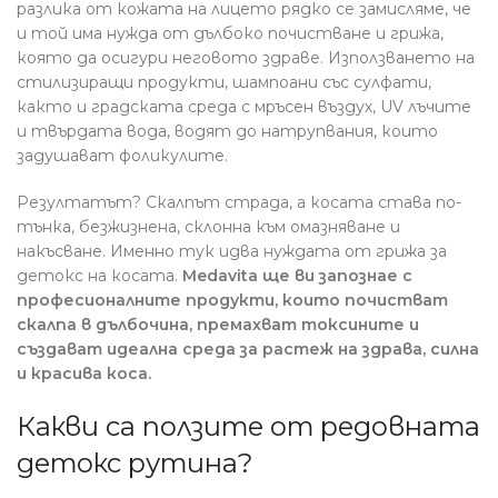
разлика от кожата на лицето рядко се замисляме, че
и той има нужда от дълбоко почистване и грижа,
която да осигури неговото здраве. Използването на
стилизиращи продукти, шампоани със сулфати,
както и градската среда с мръсен въздух, UV лъчите
и твърдата вода, водят до натрупвания, които
задушават фоликулите.
Резултатът? Скалпът страда, а косата става по-
тънка, безжизнена, склонна към омазняване и
накъсване. Именно тук идва нуждата от грижа за
детокс на косата.
Medavita ще ви запознае с
професионалните продукти, които почистват
скалпа в дълбочина, премахват токсините и
създават идеална среда за растеж на здрава, силна
и красива коса.
Какви са ползите от редовната
детокс рутина?