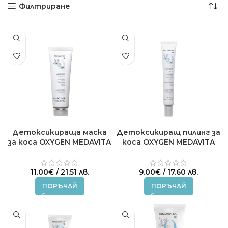
Филтриране
Детоксикираща маска
Детоксикиращ пилинг за
за коса OXYGEN MEDAVITA
коса OXYGEN MEDAVITA
50ml
25ml
11.00
€
/ 21.51 лв.
9.00
€
/ 17.60 лв.
ПОРЪЧАЙ
ПОРЪЧАЙ