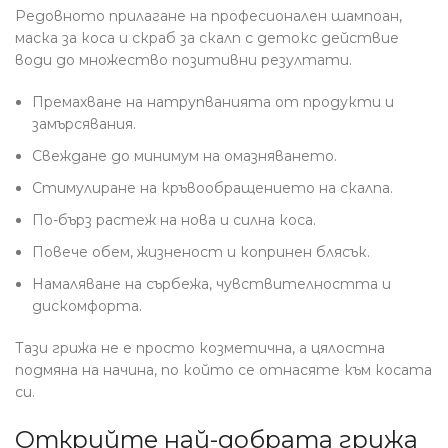
Редовното прилагане на професионален шампоан,
маска за коса и скраб за скалп с детокс действие
води до множество позитивни резултати.
Премахване на натрупванията от продукти и
замърсявания.
Свеждане до минимум на омазняването.
Стимулиране на кръвообращението на скалпа.
По-бърз растеж на нова и силна коса.
Повече обем, жизненост и копринен блясък.
Намаляване на сърбежа, чувствителността и
дискомфорта.
Тази грижа не е просто козметична, а цялостна
подмяна на начина, по който се отнасяте към косата
си.
Открийте най-добрата грижа