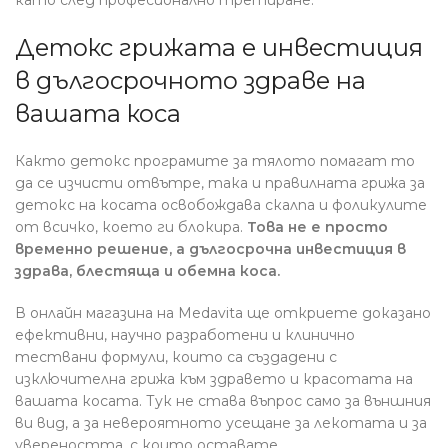
Детокс грижата е инвестиция
в дългосрочното здраве на
вашата коса
Както детокс програмите за тялото помагат то
да се изчисти отвътре, така и правилната грижа за
детокс на косата освобождава скалпа и фоликулите
от всичко, което ги блокира.
Това не е просто
временно решение, а дългосрочна инвестиция в
здрава, блестяща и обемна коса.
В онлайн магазина на Medavita ще откриете доказано
ефективни, научно разработени и клинично
тествани формули, които са създадени с
изключителна грижа към здравето и красотата на
вашата косата. Тук не става въпрос само за външния
ви вид, а за невероятното усещане за лекотата и за
увереността, с които оставате.