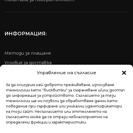
ИНФОРМАЦИЯ:
Методи за плащане
Условия за доставка
Условия за рекламация
Управление на съгласие
ОРС
За да осигурим най-доброто преживяване, използваме
технологии като "бисквитки" за съхраняване и/или достъп
до информация за устройството. Съгласието за тези
технологии ще ни позволи да обработваме данни като
поведение при сърфиране или уникални идентификатори
на този сайт. Несъгласието или оттеглянето на
съгласието може да се отрази неблагоприятно на
определени функции и характеристики.