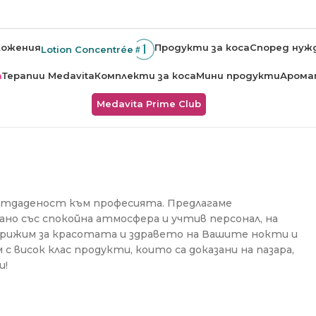
ложения
Продукти за коса
Според нуж
Lotion Concentrée
а
Терапии Medavita
Комплекти за коса
Мини продукти
Арома
Medavita Prime Club
 и отдаденост към професията. Предлагаме
но със спокойна атмосфера и учтив персонал, на
огрижим за красотата и здравето на Вашите нокти и
 с висок клас продукти, които са доказани на пазара,
и!