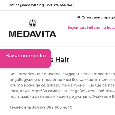
оffice@medavita.bg
+359 876 666 840
❤️ Специални пред
Възстановяване на кос
Налични точки
SIS Esthetics Hair
SIS Esthetics Hair е място, създадено със страст
индивидуално отношение към всеки клиент, съчета
който може да се доверите напълно. Ние ще се п
коса, а Вие трябва само да ни се доверите. Работим
постигайки съвършен краен резултат. Очакваме В
Телефон за връзка
089 603 4640