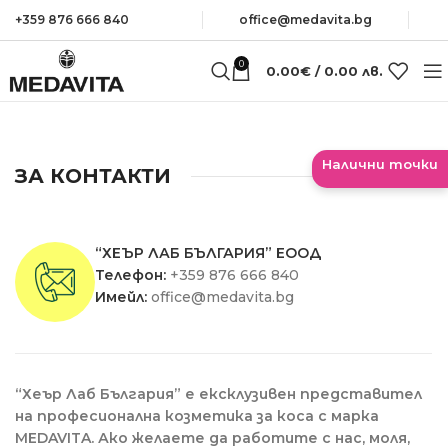
+359 876 666 840
оffice@medavita.bg
0
0.00
€
/ 0.00 лв.
Налични точки
ЗА КОНТАКТИ
“ХЕЪР ЛАБ БЪЛГАРИЯ” ЕООД
Телефон:
+359 876 666 840
Имейл:
office@medavita.bg
“Хеър Лаб България” е ексклузивен представител
на професионална козметика за коса с марка
MEDAVITA. Ако желаете да работите с нас, моля,