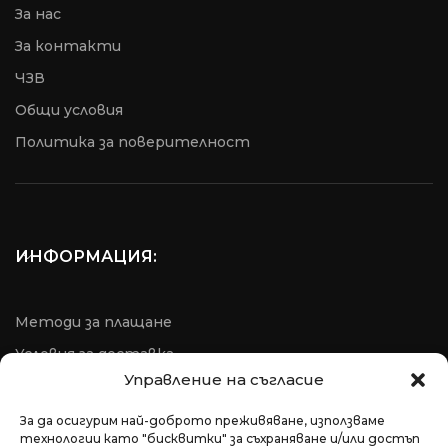
За нас
За контакти
ЧЗВ
Общи условия
Пoлитика за поверителност
ИНФОРМАЦИЯ:
Методи за плащане
Условия за доставка
Управление на съгласие
Условия за рекламация
ОРС
За да осигурим най-доброто преживяване, използваме
технологии като "бисквитки" за съхраняване и/или достъп