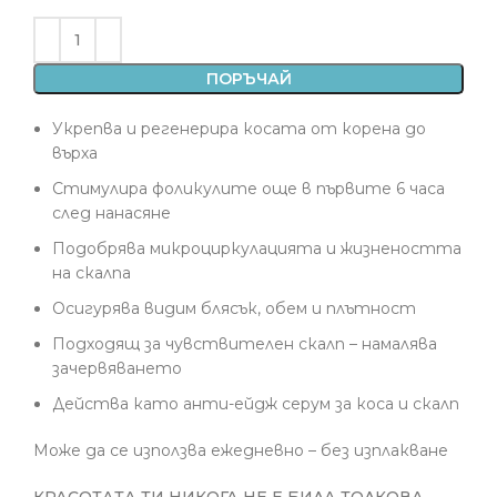
ПОРЪЧАЙ
Укрепва и регенерира косата от корена до
върха
Стимулира фоликулите още в първите 6 часа
след нанасяне
Подобрява микроциркулацията и жизнеността
на скалпа
Осигурява видим блясък, обем и плътност
Подходящ за чувствителен скалп – намалява
зачервяването
Действа като анти-ейдж серум за коса и скалп
Може да се използва ежедневно – без изплакване