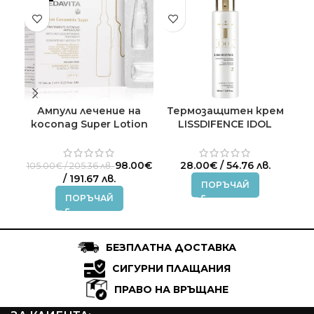
Ампули лечение на
Термозащитен крем
Ло
косопад Super Lotion
LISSDIFENCE IDOL
Concentree MEDAVITA
MEDAVITA 150 ml.
C
12×7мл.
Original
98.00
€
28.00
€
/ 54.76 лв.
105.00
€
/ 205.36 лв.
price
Текущата
/ 191.67 лв.
ПОРЪЧАЙ
was:
цена
ПОРЪЧАЙ
105.00€
е:
/
98.00€
205.36 лв..
/
191.67 лв..
БЕЗПЛАТНА ДОСТАВКА
СИГУРНИ ПЛАЩАНИЯ
ПРАВО НА ВРЪЩАНЕ