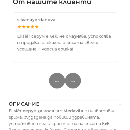
От нашите клиенти
silvanayordanova
Сил
★★★★★
★
Elisiér серум е лек, не омазнява, успокоява
Изп
и придава на скалпа и косата свежо
еже
усещане. Чудесна грижа!
и к
←
→
ОПИСАНИЕ
Elisiér серум за коса
от
Medavita
е иновативна
грижа, създадена да повиши здравината,
устойчивостта и красотата на косата във
всеки етап от живота. С формула, обогатена с