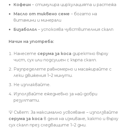
Кофеин
– стимулира циркулацията и растежа
Масло от тиквено семе
– богато на
витамини и минерали
Бизаболол
– успокоява чувствителния скалп
Начин на употреба:
Нанесете
серума за коса
директно върху
чист, сух или подсушен с кърпа скалп.
Разпределете равномерно и масажирайте с
леки движения 1–2 минути.
Не изплаквайте.
Използвайте ежедневно за най-добри
резултати.
💡
Съвет:
За максимално усвояване – използвайте
серума за коса
в деня на измиване, както и върху
сух скалп през следващите 1–2 дни.