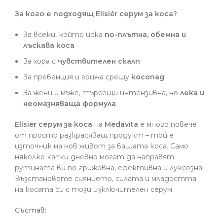
За кого е подходящ Elisiér серум за коса?
За всеки, който иска
по-плътна, обемна и
лъскава коса
За хора с
чувствителен скалп
За превенция и грижа срещу
косопад
За жени и мъже, търсещи интензивна, но
лека и
неомазняваща формула
Elisier серум за коса
на
Medavita
е много повече
от просто разкрасяващ продукт – той е
източник на нов живот за вашата коса. Само
няколко капки дневно могат да направят
рутината ви по-грижовна, ефективна и луксозна.
Възстановете сиянието, силата и младостта
на косата си с този изключителен серум.
Състав: