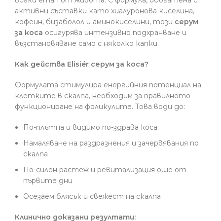
активни съставки като хиалуронова киселина,
кофеин, бизаболол и аминокиселини, този
серум
за коса
осигурява интензивно подхранване и
възстановяване само с няколко капки.
Как действа Elisiér серум за коса?
Формулата стимулира енергийния потенциал на
клетките в скалпа, необходим за правилното
функциониране на фоликулите. Това води до:
По-плътна и видимо по-здрава коса
Намаляване на раздразнения и зачервявания по
скалпа
По-силен растеж и ревитализация още от
първите дни
Осезаем блясък и свежест на скалпа
Клинично доказани резултати: