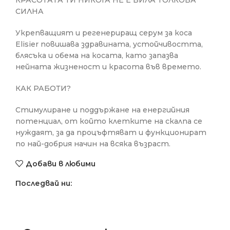
КРАСОТАТА ТИ НИКОГА НЕ Е БИЛА ТОЛКОВА
СИЛНА
Укрепващият и регенериращ серум за коса
Elisier повишава здравината, устойчивостта,
блясъка и обема на косата, като запазва
нейната жизненост и красота във времето.
КАК РАБОТИ?
Стимулиране и поддържане на енергийния
потенциал, от който клетките на скалпа се
нуждаят, за да процъфтяват и функционират
по най-добрия начин на всяка възраст.
Добави в любими
Последвай ни: