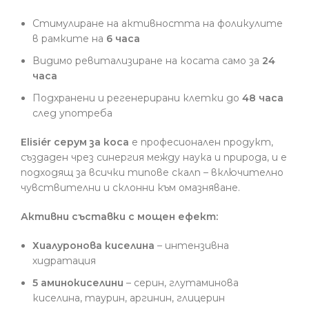
Стимулиране на активността на фоликулите
в рамките на
6 часа
Видимо ревитализиране на косата само за
24
часа
Подхранени и регенерирани клетки до
48 часа
след употреба
Elisiér серум за коса
е професионален продукт,
създаден чрез синергия между наука и природа, и е
подходящ за всички типове скалп – включително
чувствителни и склонни към омазняване.
Активни съставки с мощен ефект:
Хиалуронова киселина
– интензивна
хидратация
5 аминокиселини
– серин, глутаминова
киселина, таурин, аргинин, глицерин