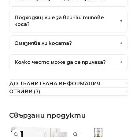
подобрява външния вид на косата.
Нанася се в малко количество върху суха или
Подходящ ли е за всички типове
влажна коса, на дължините и краищата.
+
коса?
Да, може да се използва при всички типове
+
Омaзнява ли косата?
коса, ако се дозира правилно.
Не, когато се използва в препоръчано
+
Колко често може да се прилага?
количество, не омазнява.
Може да се използва ежедневно или при
ДОПЪЛНИТЕЛНА ИНФОРМАЦИЯ
нужда за по-гладък и блестящ вид.
ОТЗИВИ (7)
Свързани продукти
-7%