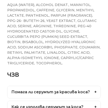
AQUA (WATER), ALCOHOL DENAT., MANNITOL,
PROPANEDIOL, CAFFEINE, GLYCERIN, MENTHYL
LACTATE, PANTHENOL, PARFUM (FRAGRANCE),
PPG-26- BUTETH-26, YEAST EXTRACT, GLUTAMIC
ACID, SERINE, ARGININE, THREONINE, PEG-40
HYDROGENATED CASTOR OIL, GLYCINE,
CUCURBITA PEPO (PUMKIN) SEED EXTRACT,
BIOTIN, BISABOLOL, HYDROLYZED HYALURONIC
ACID, SODIUM ASCORBYL PHOSPHATE, COUMARIN,
RETINYL PALMITATE, LINALOOL, CITRIC ACID,
ALPHA-ISOMETHYL IONONE, CAPRYLIC/CAPRIC
TRIGLYCERIDE, TOCOPHEROL.
ЧЗВ
+
Помага ли серумът за красива коса?
Да, серумът подхранва, изглажда и
+
Как се използва серумът за коса?