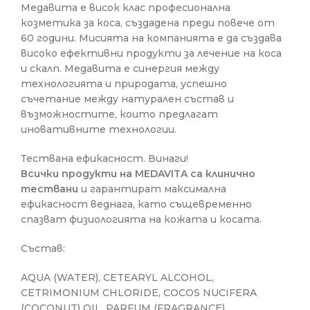
Медавита е висок клас професионална
козметика за коса, създадена преди повече от
60 години. Мисията на компанията е да създава
високо ефективни продукти за лечение на коса
и скалп. Медавита е синергия между
технологията и природата, успешно
съчетание между натурален състав и
възможностите, които предлагат
иновативните технологии.
Тествана ефикасност. Винаги!
Всички продукти на MEDAVITA са клинично
тествани
и гарантират максимална
ефикасност веднага, като същевременно
спазват физиологията на кожата и косата.
Състав:
AQUA (WATER), CETEARYL ALCOHOL,
CETRIMONIUM CHLORIDE, COCOS NUCIFERA
(COCONUT) OIL, PARFUM (FRAGRANCE),