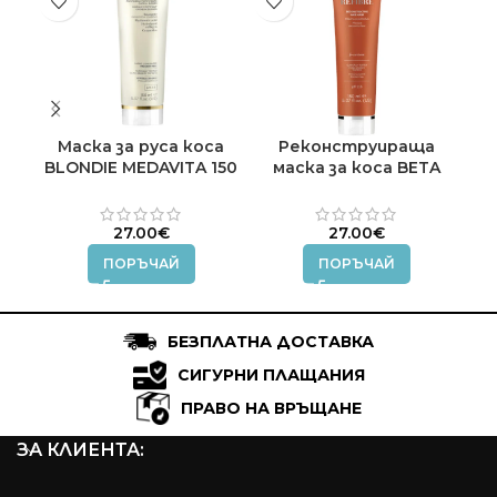
Маска за руса коса
Реконструираща
Мо
BLONDIE MEDAVITA 150
маска за коса BETA
E
ml.
REFIBRE MEDAVITA 150
R
ml.
27.00
€
27.00
€
ПОРЪЧАЙ
ПОРЪЧАЙ
БЕЗПЛАТНА ДОСТАВКА
СИГУРНИ ПЛАЩАНИЯ
ПРАВО НА ВРЪЩАНЕ
ЗА КЛИЕНТА: