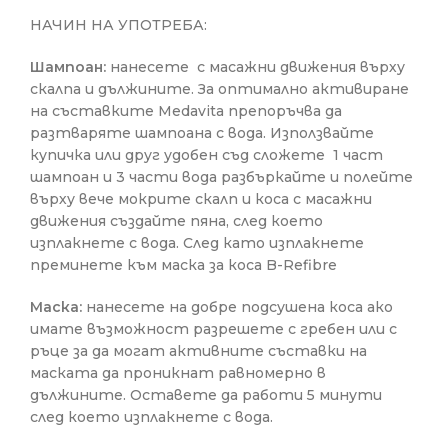
НАЧИН НА УПОТРЕБА:
Шампоан:
нанесете с масажни движения върху
скалпа и дължините. За оптимално активиране
на съставките Medavita препоръчва да
разтваряте шампоана с вода. Използвайте
купичка или друг удобен съд сложете 1 част
шампоан и 3 части вода разбъркайте и полейте
върху вече мокрите скалп и коса с масажни
движения създайте пяна, след което
изплакнете с вода. След като изплакнете
преминете към маска за коса B-Refibre
Маска:
нанесете на добре подсушена коса ако
имате възможност разрешете с гребен или с
ръце за да могат активните съставки на
маската да проникнат равномерно в
дължините. Оставете да работи 5 минути
след което изплакнете с вода.