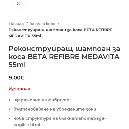
Click to enlarge
Начало
За руса коса
Реконструиращ шампоан за коса BETA REFIBRE
MEDAVITA 55ml
Реконструиращ шампоан за
коса BETA REFIBRE MEDAVITA
55ml
9.00
€
Изчерпан
изграждане на фибрите
възтановяване на увредените зони
нова структура на влакнатаhomepage-
english.html