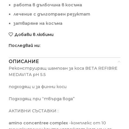
работа в дълбочина в косъма
лечение с дълготраен резуктат
затваряне на косъма
Добави в любими
Последвай ни:
ОПИСАНИЕ
Реконструиращ шампоан за коса BETA REFIBRE
MEDAVITA pH 5.5
подходящ и за финни коси
Подходящ при “твърда вода”
АКТИВНИ СЪСТАВКИ :
amino concentree complex
-комплекс от 10