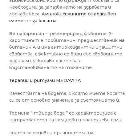
аминокиселини които изграждат косъма и са
необходими за запазването на здравата и
лъскава коса.
Аминокиселините са градивен
елемент за косата
Бетакаротин
– регенериращ фибрите, β-
каротинът е провитамин, предшественик на
витамин А и има антиоксидантни и защитни
свойства, ефективно се бори със свободните
радикали, ускорява растежа и
възстановяването на тъканите.
Терапии и ритуали MEDAVITA
Качествата на водата, с която миете косата
си са от основно значение за състоянието й.
Термина ” твърда вода ” се характеризира с
натрупването на калциеви и магнезиеви соли,
които са основни причинители на: