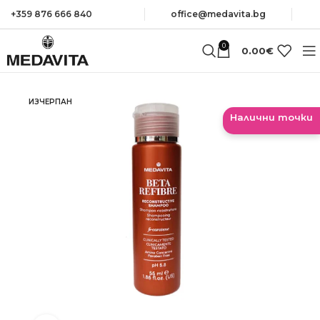
+359 876 666 840
оffice@medavita.bg
0
0.00
€
ИЗЧЕРПАН
Налични точки