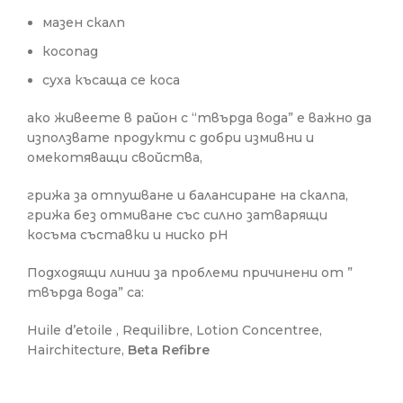
мазен скалп
косопад
суха късаща се коса
ако живеете в район с “твърда вода” е важно да
използвате продукти с добри измивни и
омекотяващи свойства,
грижа за отпушване и балансиране на скалпа,
грижа без отмиване със силно затварящи
косъма съставки и ниско pH
Подходящи линии за проблеми причинени от ”
твърда вода” са:
Huile d’etoile , Requilibre, Lotion Concentree,
Hairchitecture,
Beta Refibre