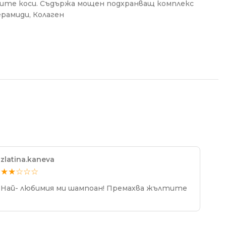
ите коси. Съдържа мощен подхранващ комплекс
ерамиди, Колаген
zlatina.kaneva
★★☆☆☆
Най- любимия ми шампоан! Премахва жълтите