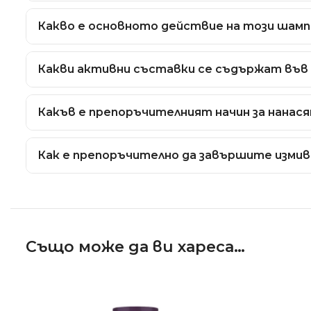
Този продукт е специално разработен за поддър
Какво е основното действие на този шамп
излишно оцветяване.
Шампоанът с ниско pH деликатно почиства косат
Какви активни съставки се съдържат във
косъма мек и изпълнен с блясък.
Формулата е обогатена с мощен комплекс от хиа
Какъв е препоръчителният начин за нанася
десет аминокиселини за изграждане на здрава с
Преди употреба разтворете една част от шампоа
Как е препоръчително да завършите измив
масажни движения и изплакнете обилно с вода.
За постигане на максимални резултати и дългот
серия BLONDIE.
Също може да ви хареса…