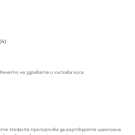
(4)
ването на здравата и лъскава коса.
ите Medavita препоръчва да разтваряте шампоана