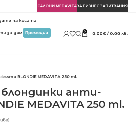
САЛОНИ MEDAVITA
ЗА БИЗНЕС ЗАПИТВАНИЯ
дите на косата
0
ти за дома
Промоции
0.00
€
/ 0.00 лв.
жълто BLONDIE MEDAVITA 250 ml.
 блондинки анти-
DIE MEDAVITA 250 ml.
ива)