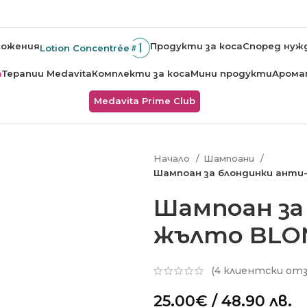
ложения
Продукти за коса
Според нуж
Lotion Concentrée
а
Терапии Medavita
Комплекти за коса
Мини продукти
Арома
Medavita Prime Club
Начало
Шампоани
Шампоан за блондинки анти-
Шампоан за
жълто BLON
(
4
клиентски отз
25.00
€
/ 48.90 лв.