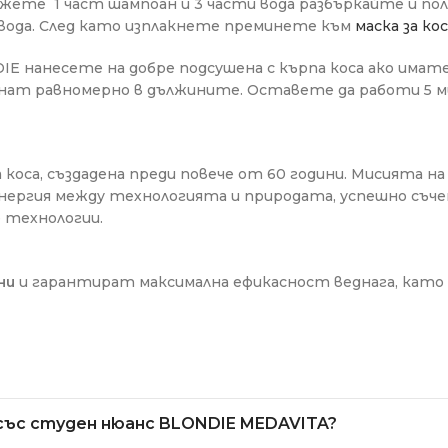
ложете 1 част шампоан и 3 части вода разбъркайте и по
 вода. След като изплакнете преминете към
маска за ко
IE нанесете на добре подсушена с кърпа коса ако имате
ат равномерно в дължините. Оставете да работи 5 ми
 коса, създадена преди повече от 60 години. Мисията н
 синергия между технологията и природата, успешно съ
 технологии.
ни
и гарантират максимална ефикасност веднага, като
със студен нюанс BLONDIE MEDAVITA?