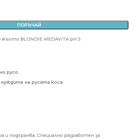
ПОРЪЧАЙ
и-жълто BLONDIE MEDAVITA pH 5
но русо
 нуждите на русата коса
а и подхранва. Специално разработен за