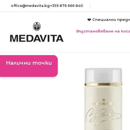
оffice@medavita.bg
+359 876 666 840
❤️ Специални пред
Възстановяване на кос
Налични точки