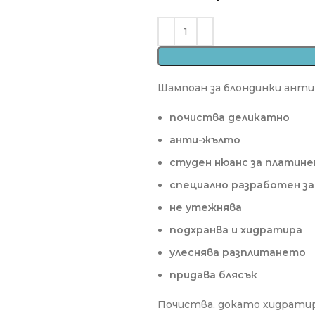
Шампоан за блондинки ант
почиства деликатно
анти-жълто
студен нюанс за платине
специално разработен за
не утежнява
подхранва и хидратира
улеснява разплитането
придава блясък
Почиства, докато хидратир