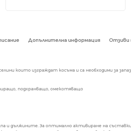
писание
Допълнителна информация
Отзиви 
елини които изграждат косъма и са необходими за запаз
тиращо, подхранващо, омекотяващо
лпа и дължините. За оптимално активиране на съставк