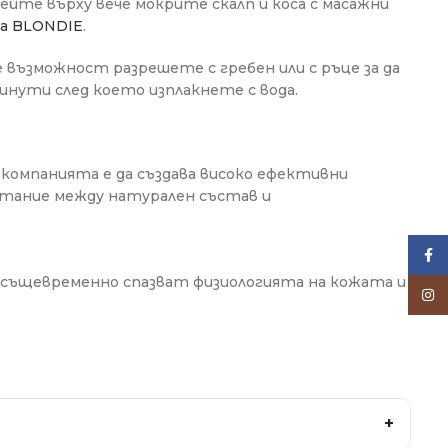
лейте върху вече мокрите скалп и коса с масажни
са BLONDIE
.
 възможност разрешете с гребен или с ръце за да
нути след което изплакнете с вода.
а компанията е да създава високо ефективни
четание между натурален състав и
Face
 същевременно спазват физиологията на кожата и
Inst
+