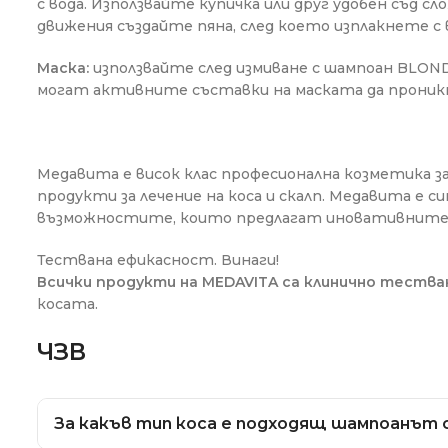
с вода. Използвайте купичка или друг удобен съд с
движения създайте пяна, след което изплакнете с
Маска:
използвайте след измиване с шампоан BLOND
могат активните съставки на маската да проникн
Медавита е висок клас професионална козметика за
продукти за лечение на коса и скалп. Медавита е
възможностите, които предлагат иновативните
Тествана ефикасност. Винаги!
Всички продукти на MEDAVITA са клинично тества
косата.
ЧЗВ
За какъв тип коса е подходящ шампоанът 