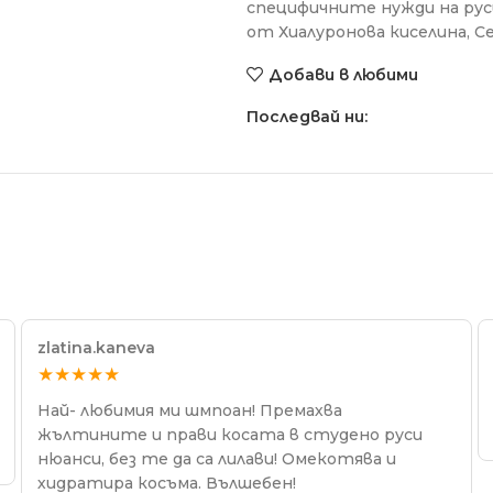
специфичните нужди на рус
от Хиалуронова киселина, С
Добави в любими
Последвай ни:
zlatina.kaneva
★★★★★
Най- любимия ми шмпоан! Премахва
жълтините и прави косата в студено руси
нюанси, без те да са лилави! Омекотява и
хидратира косъма. Вълшебен!