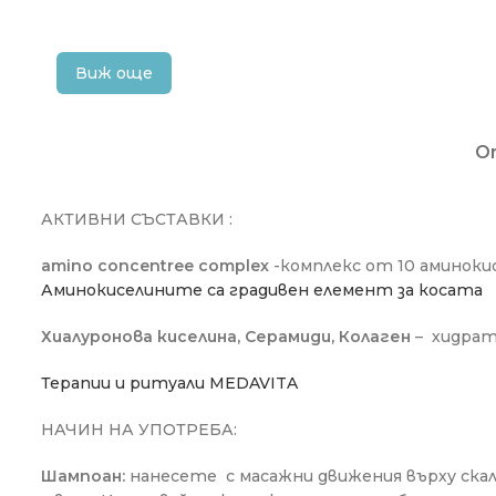
Виж още
О
АКТИВНИ СЪСТАВКИ :
amino concentree complex
-комплекс от 10 аминокис
Аминокиселините са градивен елемент за косата
Хиалуронова киселина, Серамиди, Колаген
– хидра
Терапии и ритуали MEDAVITA
НАЧИН НА УПОТРЕБА:
Шампоан:
нанесете с масажни движения върху ска