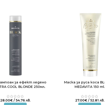
ампоан за ефект ледено
Маска за руса коса B
TRA COOL BLONDE 250мл.
MEDAVITA 150 ml.
28.00
€
/ 54.76 лв.
27.00
€
/ 52.81 лв.