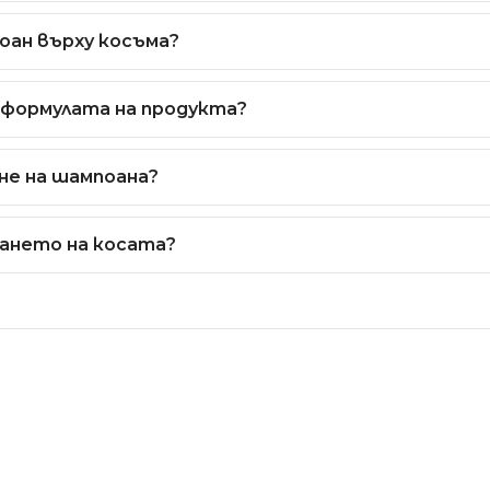
жане на платинено русо. Той премахва нежеланите жъл
оан върху косъма?
а и едновременно с това я хидратира и подхранва в дъ
 формулата на продукта?
луронова киселина, серамиди и колаген за оптимална 
не на шампоана?
труктура.
на в три части вода. Нанесете получената смес върху 
ането на косата?
райна хидратация се препоръчва след отмиването на ш