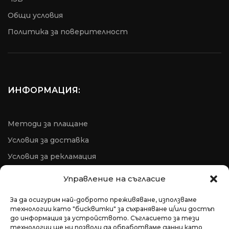
Общи условия
Пoлитика за поверителност
ИНФОРМАЦИЯ:
Методи за плащане
Условия за доставка
Условия за рекламация
ОРС
Управление на съгласие
За да осигурим най-доброто преживяване, използваме
технологии като "бисквитки" за съхраняване и/или достъп
до информация за устройството. Съгласието за тези
технологии ще ни позволи да обработваме данни като