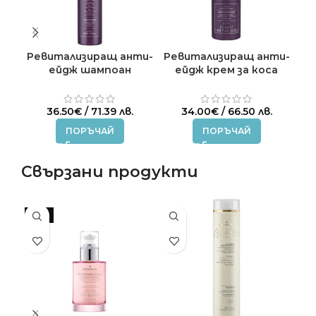
Ревитализиращ анти-
Ревитализиращ анти-
ейдж шампоан
ейдж крем за коса
а
PRODIGE MEDAVITA 250
PRODIGE MEDAVITA 50
ml.
ml.
36.50
€
/ 71.39 лв.
34.00
€
/ 66.50 лв.
ПОРЪЧАЙ
ПОРЪЧАЙ
Свързани продукти
-8%