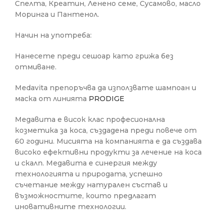
Спелта, Креатин, Ленено семе, Сусамово, масло
Моринга и Пантенол.
Начин на употреба:
Нанесете преди сешоар като грижа без
отмиване.
Medavita препоръчва да използвате шампоан и
маска от линията
PRODIGE
Медавита е висок клас професионална
козметика за коса, създадена преди повече от
60 години. Мисията на компанията е да създава
високо ефективни продукти за лечение на коса
и скалп. Медавита е синергия между
технологията и природата, успешно
съчетание между натурален състав и
възможностите, които предлагат
иновативните технологии.