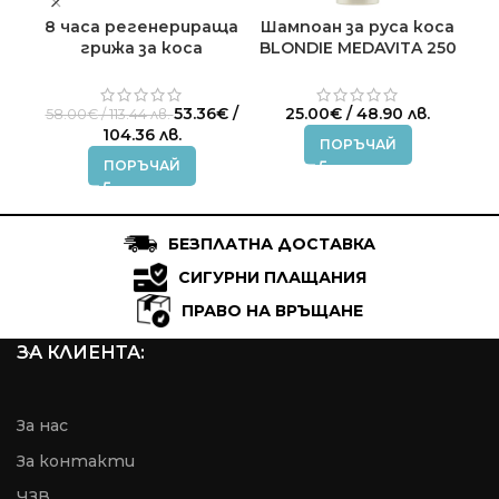
8 часа регенерираща
Шампоан за руса коса
грижа за коса
BLONDIE MEDAVITA 250
м
Nutrisubstance
ml.
RE
MEDAVITA 100 мл.
Original
53.36
€
/
25.00
€
/ 48.90 лв.
58.00
€
/ 113.44 лв.
price
Текущата
104.36 лв.
ПОРЪЧАЙ
was:
цена
ПОРЪЧАЙ
58.00€
е:
/
53.36€
113.44 лв..
/
104.36 лв..
БЕЗПЛАТНА ДОСТАВКА
СИГУРНИ ПЛАЩАНИЯ
ПРАВО НА ВРЪЩАНЕ
ЗА КЛИЕНТА:
За нас
За контакти
ЧЗВ