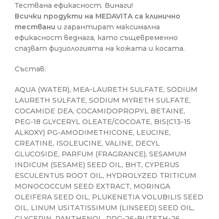
Тествана ефикасност. Винаги!
Всички продукти на MEDAVITA са клинично
тествани
и гарантират максимална
ефикасност веднага, като същевременно
спазват физиологията на кожата и косата.
Състав:
AQUA (WATER), MEA-LAURETH SULFATE, SODIUM
LAURETH SULFATE, SODIUM MYRETH SULFATE,
COCAMIDE DEA, COCAMIDOPROPYL BETAINE,
PEG-18 GLYCERYL OLEATE/COCOATE, BIS(C13-15
ALKOXY) PG-AMODIMETHICONE, LEUCINE,
CREATINE, ISOLEUCINE, VALINE, DECYL
GLUCOSIDE, PARFUM (FRAGRANCE), SESAMUM
INDICUM (SESAME) SEED OIL, BHT, CYPERUS
ESCULENTUS ROOT OIL, HYDROLYZED TRITICUM
MONOCOCCUM SEED EXTRACT, MORINGA
OLEIFERA SEED OIL, PLUKENETIA VOLUBILIS SEED
OIL, LINUM USITATISSIMUM (LINSEED) SEED OIL,
GLYCERIN, PANTHENOL, PPG-26-BUTETH-26,