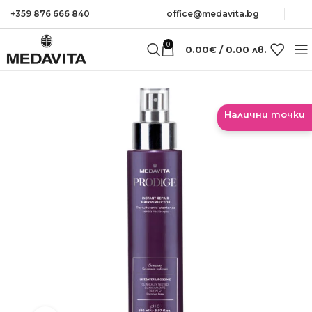
+359 876 666 840
оffice@medavita.bg
0
0.00
€
/ 0.00 лв.
Налични точки