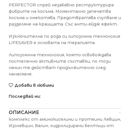
PERFECTOR спрей незабавно реструктурира
фибрите на косъма. Моментално запечатва
косъма и омекотява. Предотвратява счупване и
разделяне на краищата. Със анти-ейдж ефект.
Изключителна по рода си липозомна технология
LIFESAVER е основата на терапията.
Липозомнна технология, която освобождава
постепенно активните съставки, по този
начин те действат продължително след
нанасяане.
Добави в любими
Последвай ни:
ОПИСАНИЕ
комплекс от аминокиселини и протеини Левцин,
Изолевцин, Валин, хидролизирани белтъци от