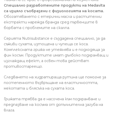
Специално разработените продукти на Medavita
са изцяло съобразени с физиологията на косата.
Обогатяването с етерични масла и растителни
екстракти нарежда бранда сред първенците в
борбата с проблемите на скалпа.
Серията Nutrisubstance е създадена специално, за да
съживи сухата, изтощена и чупеща се коса.
Комплексната грижа не утежнява и е подходяща за
фин косъм. Продуктите имат дълбоко подхранващ и
изглаждащ ефект, а освен това действат
противостареещо.
Следването на хидратираща рутина ще помогне за
постепенното възвръщане на еластичността,
мекотата и блясъка на сухата коса.
Грижата трябва да е насочена към подхранване и
предпазване на косъма от допълнителна загуба на
влага.