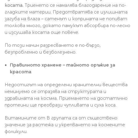
косата.
Триенето се намалява благодарение на по-
гладките материи. Предотвратява се излишната
загуба на влага – сатенът и коприната не попиват
толкова много, докато памукът абсорбира по-лесно
и изсушава косата още повече.
По този начин разресването е по-бързо,
безпроблемно и безболезнено.
Правилното хранене – тайното оръжие за
красота
Недостигът на определени хранителни вещества
неминуемо се отразява на структурата и
здравината на косъма. Приемането на достатъчно
протеини ще преобрази чупливата и суха коса.
Витамините от В групата са от съществено
значение за растежа и укрепването на космените
фоликули.