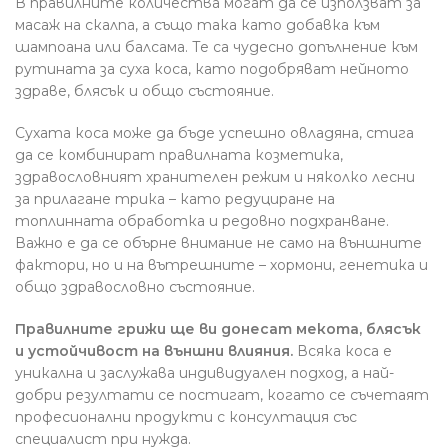
В правилните количества могат да се използват за
масаж на скалпа, а също така като добавка към
шампоана или балсама. Те са чудесно допълнение към
рутината за суха коса, като подобряват нейното
здраве, блясък и общо състояние.
Сухата коса може да бъде успешно овладяна, стига
да се комбинират правилната козметика,
здравословният хранителен режим и няколко лесни
за прилагане трика – като редуциране на
топлинната обработка и редовно подхранване.
Важно е да се обърне внимание не само на външните
фактори, но и на вътрешните – хормони, генетика и
общо здравословно състояние.
Правилните грижи ще ви донесат мекота, блясък
и устойчивост на външни влияния.
Всяка коса е
уникална и заслужава индивидуален подход, а най-
добри резултати се постигат, когато се съчетаят
професионални продукти с консултация със
специалист при нужда.