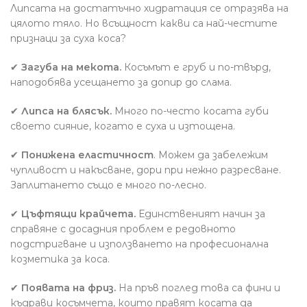
Липсата на достатъчно хидратация се отразява на
цялото тяло. Но всъщност какви са най-честите
признаци за суха коса?
✔
Загуба на мекота.
Косъмът е груб и по-твърд,
наподобява усещането за допир до слама.
✔
Липса на блясък.
Много по-често косата губи
своето сияние, когато е суха и изтощена.
✔
Понижена еластичност
. Можем да забележим
чупливост и накъсване, дори при нежно разресване.
Заплитането също е много по-лесно.
✔
Цъфтящи крайчета.
Единственият начин за
справяне с досадния проблем е редовното
подстригване и използването на професионална
козметика за коса.
✔
Появата на фриз.
На пръв поглед това са фини и
къдрави косъмчета, които правят косата да