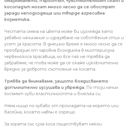
омазняването, пърхотът, чувствителният скалп и
косопадът могат много лесно да се обострят
заради неподходяща или твърде агресивна
козметика.
Честата смяна на цвета може би изглежда като
забавно начинание и изразяване на собствения стил и
усет за красота. В днешно време е много лесно да се
преобразим от чаровна блондинка в мистериозна
червенокоса красавица, но все пак не трябва да
забравяме, че това може да се окаже изключително
вредно за доброто състояние на косата.
Трябва да внимаваме, защото боядисването
допълнително изсушава и уврежда.
По този начин
косъмът губи еластичността и блясъка си.
Няма нищо по-хубаво от прохладата на морето или
басейна, когато навън е горещо.
За хората със суха коса съществуват някои