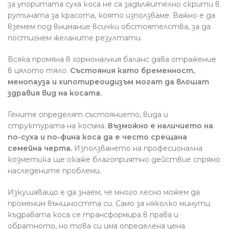
за упоритата суха коса не са задължително скрити в
рутината за красота, която използваме. Важно е да
вземем под внимание всички обстоятелства, за да
постигнем желаните резултати.
Всяка промяна в хормоналния баланс дава отражение
в цялото тяло.
Състояния като бременност,
менопауза и хипотиреоидизъм могат да влошат
здравия вид на косата.
Гените определят състоянието, вида и
структурата на косъма.
Възможно е наличието на
по-суха и по-фина коса да е често срещана
семейна черта.
Използването на професионална
козметика ще окаже благоприятно действие спрямо
наследените проблеми.
Изкушаващо е да знаем, че много лесно можем да
променим външността си. Само за няколко минути
къдравата коса се трансформира в права и
обратното, но това си има определена цена.