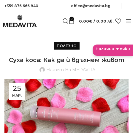
+359 876 666 840
оffice@medavita.bg
0
0.00
€
/ 0.00 лв.
ПОЛЕЗНО
Налични точки
Суха коса: Как да ѝ вдъхнем живот
Екипът На MEDAVITA
25
МАР.