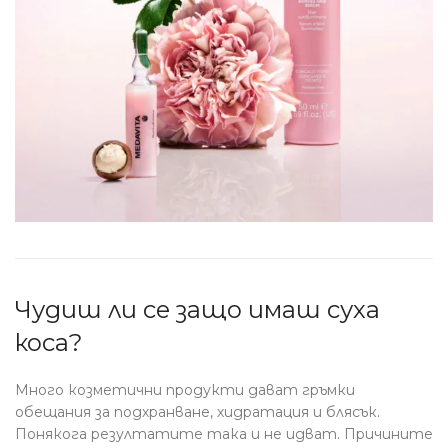
Чудиш ли се защо имаш суха
коса?
Много козметични продукти дават гръмки
обещания за подхранване, хидратация и блясък.
Понякога резултатите така и не идват. Причините