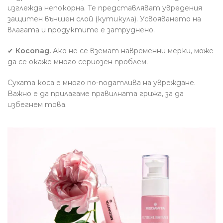
изглежда непокорна. Те представляват увредения
защитен външен слой (кутикула). Усвояването на
влагата и продуктите е затруднено.
✔
Косопад.
Ако не се вземат навременни мерки, може
да се окаже много сериозен проблем.
Сухата коса е много по-податлива на увреждане.
Важно е да прилагаме правилната грижа, за да
избегнем това.