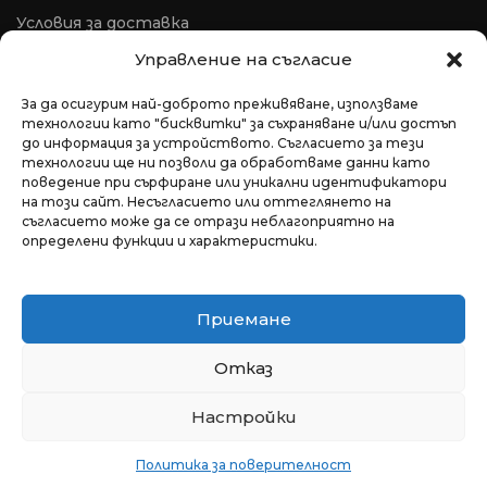
Условия за доставка
Условия за рекламация
Управление на съгласие
ОРС
За да осигурим най-доброто преживяване, използваме
технологии като "бисквитки" за съхраняване и/или достъп
до информация за устройството. Съгласието за тези
технологии ще ни позволи да обработваме данни като
поведение при сърфиране или уникални идентификатори
на този сайт. Несъгласието или оттеглянето на
съгласието може да се отрази неблагоприятно на
определени функции и характеристики.
Приемане
гр. София, България
+359 876 666 840
Отказ
office@medavita.bg
Настройки
© Професионална козметика MEDAVITA | 2022,
Всички права запазени.
Политика за поверителност