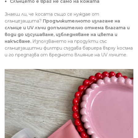
Слънцето е враг не само на кожата
Знаеш ли, че косата също се нуждае от
слънцезащита?
Продължителното излагане на
слънце и UV лъчи допълнително отнема влагата и
води до изсушаване, избледняване на цвета и
накъсване.
Използването на продукти със
слънцезащитни филтри създава бариера върху косъма
и го предпазва от вредното влияние на UV лъчите.