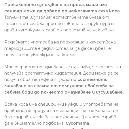
Прекаленото използване на преса, маша или
сешоар може да доведе до нежеланата суха коса.
Топлината „изпарява“ естествената влага от
косата, отслабва протеиновата ѝ структура и
прави кутикулния слой по-податлив на накъсване.
Редовната употреба на подходяща и качествена
термозащита е задължителна, за да се избегне
ненужното увреждане на косъма.
Многократното измиване не означава, че косата ни
получава достатъчно хидратация. Дори може да се
получи обратен ефект, защото
системното
лишаване на скалпа от полезните свойства на
себума води до по-често омазняване и изсушаване.
Всяка коса има специфични нужди и употребата на
правилните продукти е гаранция, че тя винаги ще
бъде здрава, лъскава и подхранена. Грижата трябва
да е внимателно подбрана.
Сухотата,