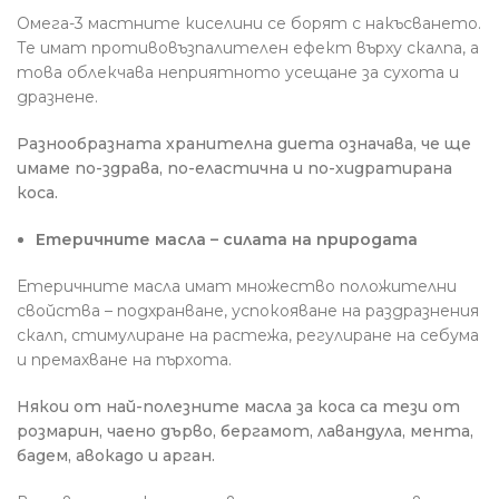
Омега-3 мастните киселини се борят с накъсването.
Те имат противовъзпалителен ефект върху скалпа, а
това облекчава неприятното усещане за сухота и
дразнене.
Разнообразната хранителна диета означава, че ще
имаме по-здрава, по-еластична и по-хидратирана
коса.
Етеричните масла – силата на природата
Етеричните масла имат множество положителни
свойства – подхранване, успокояване на раздразнения
скалп, стимулиране на растежа, регулиране на себума
и премахване на пърхота.
Някои от най-полезните масла за коса са тези от
розмарин, чаено дърво, бергамот, лавандула, мента,
бадем, авокадо и арган.