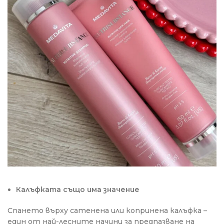
Калъфката също има значение
Спането върху сатенена или копринена калъфка –
един от най-лесните начини за предпазване на