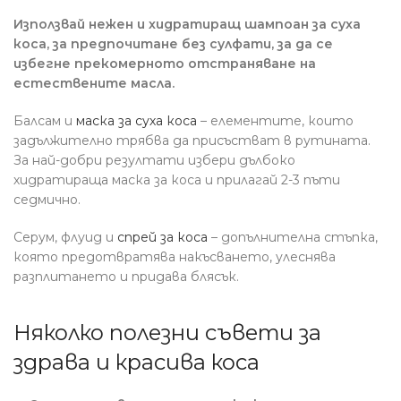
Използвай нежен и хидратиращ шампоан за суха
коса, за предпочитане без сулфати, за да се
избегне прекомерното отстраняване на
естествените масла.
Балсам и
маска за суха коса
– елементите, които
задължително трябва да присъстват в рутината.
За най-добри резултати избери дълбоко
хидратираща маска за коса и прилагай 2-3 пъти
седмично.
Серум, флуид и
спрей за коса
– допълнителна стъпка,
която предотвратява накъсването, улеснява
разплитането и придава блясък.
Няколко полезни съвети за
здрава и красива коса