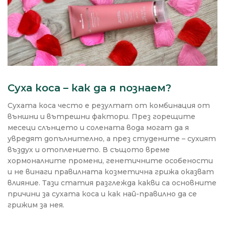
Суха коса – как да я познаем?
Сухата коса често е резултат от комбинация от
външни и вътрешни фактори. През горещите
месеци слънцето и солената вода могат да я
увредят допълнително, а през студените – сухият
въздух и отоплението. В същото време
хормоналните промени, генетичните особености
и не винаги правилната козметична грижа оказват
влияние. Тази статия разглежда какви са основните
причини за сухата коса и как най-правилно да се
грижим за нея.