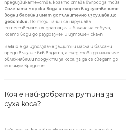
предизвикателства, когато става въпрос за това.
Солената морска вода и хлорът в изкуствените
водни басейни имат допълнително изсушаващо
действие.
По този начин се нарушава
естествената хидратация и баланс на себума,
което води до раздразнен и изтощен скалп.
Важно е да използваме защитни масла и балсами
преди влизане във водата, а след това да нанасяме
овлажняващи продукти за коса, за да се сведат до
минимум вредите.
Коя е най-добрата рутина за
суха коса?
Тайната се крие в професионалната козметика.